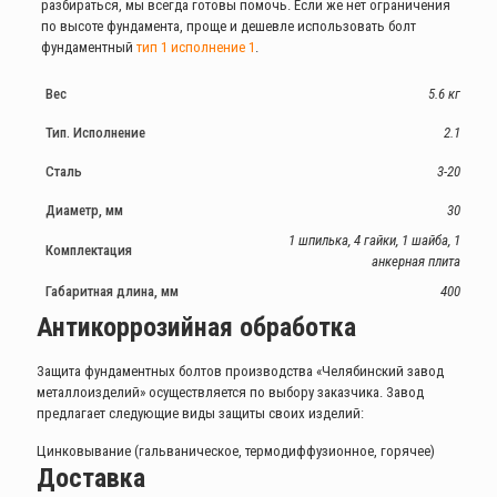
разбираться, мы всегда готовы помочь. Если же нет ограничения
по высоте фундамента, проще и дешевле использовать болт
фундаментный
тип 1 исполнение 1
.
Вес
5.6 кг
Тип. Исполнение
2.1
Сталь
3-20
Диаметр, мм
30
1 шпилька, 4 гайки, 1 шайба, 1
Комплектация
анкерная плита
Габаритная длина, мм
400
Антикоррозийная обработка
Защита фундаментных болтов производства «Челябинский завод
металлоизделий» осуществляется по выбору заказчика. Завод
предлагает следующие виды защиты своих изделий:
Цинковывание (гальваническое, термодиффузионное, горячее)
Доставка