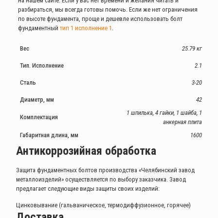
на нашем сайте. Если у вас нет времени и желания читать и
разбираться, мы всегда готовы помочь. Если же нет ограничения
по высоте фундамента, проще и дешевле использовать болт
фундаментный
тип 1 исполнение 1
.
Вес
25.79 кг
Тип. Исполнение
2.1
Сталь
3-20
Диаметр, мм
42
1 шпилька, 4 гайки, 1 шайба, 1
Комплектация
анкерная плита
Габаритная длина, мм
1600
Антикоррозийная обработка
Защита фундаментных болтов производства «Челябинский завод
металлоизделий» осуществляется по выбору заказчика. Завод
предлагает следующие виды защиты своих изделий:
Цинковывание (гальваническое, термодиффузионное, горячее)
Доставка