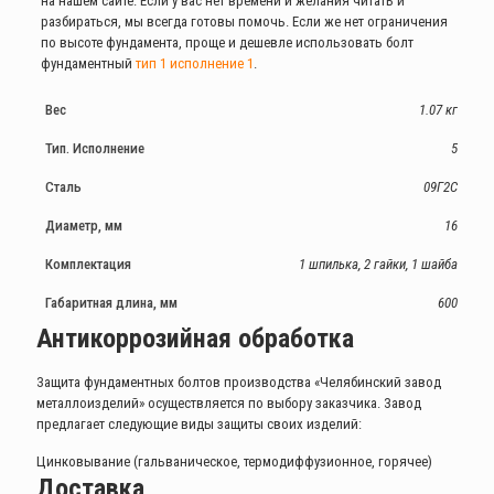
на нашем сайте. Если у вас нет времени и желания читать и
разбираться, мы всегда готовы помочь. Если же нет ограничения
по высоте фундамента, проще и дешевле использовать болт
фундаментный
тип 1 исполнение 1
.
Вес
1.07 кг
Тип. Исполнение
5
Сталь
09Г2С
Диаметр, мм
16
Комплектация
1 шпилька, 2 гайки, 1 шайба
Габаритная длина, мм
600
Антикоррозийная обработка
Защита фундаментных болтов производства «Челябинский завод
металлоизделий» осуществляется по выбору заказчика. Завод
предлагает следующие виды защиты своих изделий:
Цинковывание (гальваническое, термодиффузионное, горячее)
Доставка