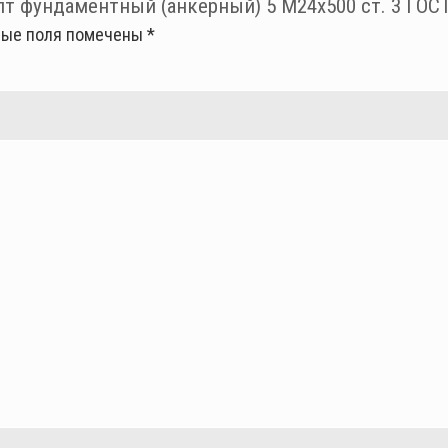
т фундаментный (анкерный) 5 М24х500 ст. 3 ГОСТ
ные поля помечены
*