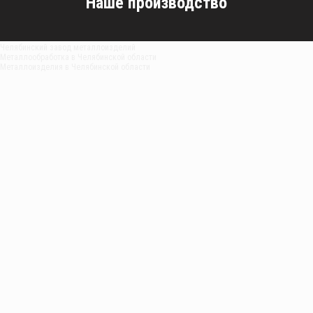
Наше производство
Челябинский завод металлоизделий
Металлообработка в Челябинской области
Металлоизделия в Челябинской области